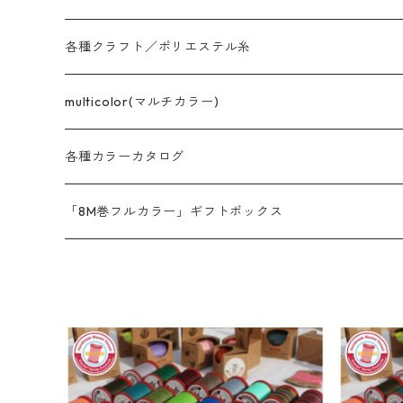
LAJIN twist
GAOGUANG THAILA
MeiSi super fine
各種クラフト／ポリエステル糸
LAJIN huancai
MeiSI super fine
MeiSi
XianGe twist dry wax
multicolor(マルチカラー)
MeiSI super fine BIG SPOOL
MeiSI
XianGe twist dry wax
XIANGE braid dry wax
各種カラーカタログ
MeiSi BIG SPOOL
XianGe twist dry wax BIG SPOOL
WEIXIN wet wax
「8M巻フルカラー」ギフトボックス
NANMEIシリーズ
NANMEI
NANMEI plus