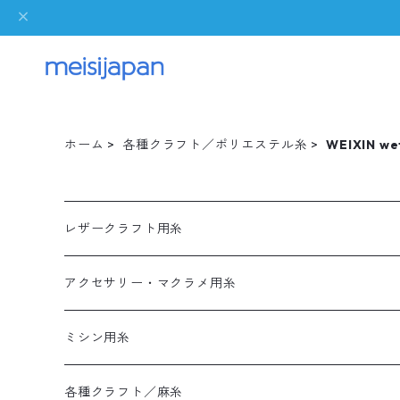
ホーム
各種クラフト／ポリエステル糸
WEIXIN we
レザークラフト用糸
アクセサリー・マクラメ用糸
LAJIN
ミシン用糸
LAJIN
THAILA
各種クラフト／麻糸