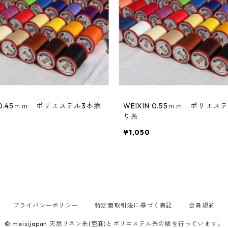
WEIXIN 0.55ｍｍ ポリエステル3本撚
り糸
¥1,050
プライバシーポリシー
特定商取引法に基づく表記
会員規約
© meisijapan 天然リネン糸(亜麻)とポリエステル糸の販を行っています。