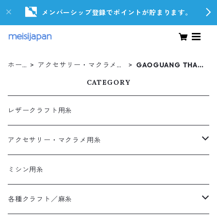
メンバーシップ登録でポイントが貯まります。
ホー
アクセサリー・マクラメ用
GAOGUANG THAIL
ム
糸
A
CATEGORY
レザークラフト用糸
アクセサリー・マクラメ用糸
LAJIN
ミシン用糸
LAJIN
THAILA
各種クラフト／麻糸