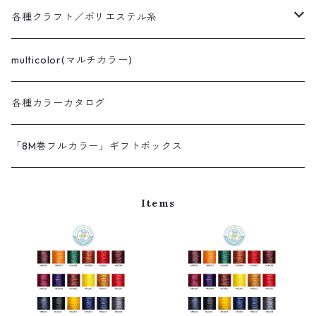
LAJIN twist
GAOGUANG THAILA
MeiSi super fine
各種クラフト／ポリエステル糸
LAJIN huancai
MeiSI super fine
MeiSi
XianGe twist dry wax
multicolor(マルチカラー)
MeiSI super fine BIG SPOOL
MeiSI
XianGe twist dry wax
XIANGE braid dry wax
各種カラーカタログ
MeiSi BIG SPOOL
XianGe twist dry wax BIG SPOOL
WEIXIN wet wax
「8M巻フルカラー」ギフトボックス
NANMEIシリーズ
Items
NANMEI
NANMEI plus
NANMEI braid