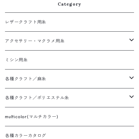
Category
レザークラフト用糸
アクセサリー・マクラメ用糸
LAJIN
ミシン用糸
LAJIN
THAILA
各種クラフト／麻糸
LAJIN twist
GAOGUANG THAILA
MeiSi super fine
各種クラフト／ポリエステル糸
LAJIN huancai
MeiSI super fine
MeiSi
XianGe twist dry wax
multicolor(マルチカラー)
MeiSI super fine BIG SPOOL
MeiSI
XianGe twist dry wax
XIANGE braid dry wax
各種カラーカタログ