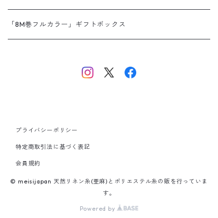
MeiSi BIG SPOOL
XianGe twist dry wax BIG SPOOL
WEIXIN wet wax
「8M巻フルカラー」ギフトボックス
NANMEIシリーズ
NANMEI
NANMEI plus
プライバシーポリシー
NANMEI braid
特定商取引法に基づく表記
会員規約
NANMEI braid super fine
© meisijapan 天然リネン糸(亜麻)とポリエステル糸の販を行っていま
す。
Powered by