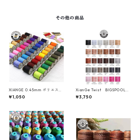
その他の商品
XIANGE 0.45mm ポリエステ
XianGe Twist BIGSPOOL
ル編み組み丸糸
0.38ｍｍ 360M巻 ポリエ
¥1,050
¥3,750
ステル撚り糸